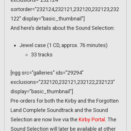
sortorder=”232124,232121,232120,232123,232
122″ display=”basic_thumbnail”]
And here’s details about the Sound Selection:
Jewel case (1 CD, approx. 76 minutes)
33 tracks
[ngg src=”galleries” ids=”29294″
exclusions=”232120,232121,232122,232123″
display=”basic_thumbnail”]
Pre-orders for both the Kirby and the Forgotten
Land Complete Soundtrack and the Sound
Selection are now live via the
Kirby Portal
. The
Sound Selection will later be available at other