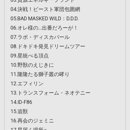
04.決戦！ビースト軍団包囲網
05.BAD MASKED WILD：D.D.D.
06.オレ様の…出番だろーが！
07.ラボ・ディスカバール
08.ドキドキ発見ドリームツアー
09.星統べる頂点
10.野獣のえじきに
11.隆隆たる獅子叢の哮り
12.エフィリン
13.トランスフォーム・ネオテニー
14.ID-F86
15.追獣
16.再会のジェミニ
17.星届く場所へ