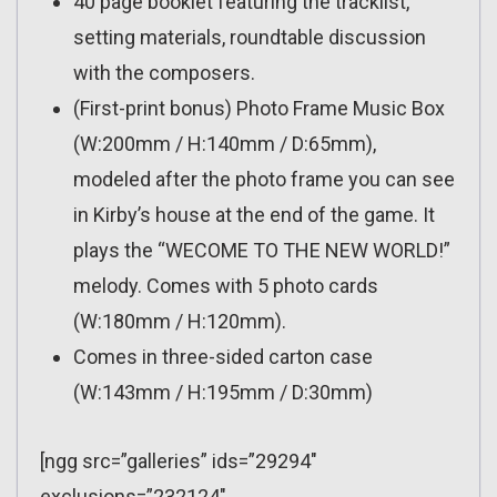
40 page booklet featuring the tracklist,
setting materials, roundtable discussion
with the composers.
(First-print bonus) Photo Frame Music Box
(W:200mm / H:140mm / D:65mm),
modeled after the photo frame you can see
in Kirby’s house at the end of the game. It
plays the “WECOME TO THE NEW WORLD!”
melody. Comes with 5 photo cards
(W:180mm / H:120mm).
Comes in three-sided carton case
(W:143mm / H:195mm / D:30mm)
[ngg src=”galleries” ids=”29294″
exclusions=”232124″