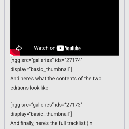
[ngg src=”galleries” ids=”27174″
display=”basic_thumbnail”]
And here’s what the contents of the two
editions look like:
[ngg src=”galleries” ids=”27173″
display=”basic_thumbnail”]
And finally, here’s the full tracklist (in