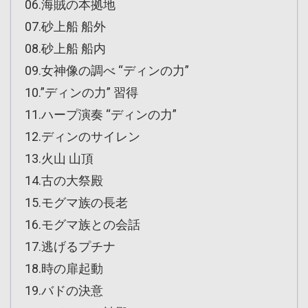
06.海賊の本拠地
07.砂上船 船外
08.砂上船 船内
09.女神像の調べ “ディンの力”
10.”ディンの力” 習得
11.ハープ演奏 “ディンの力”
12.ディンのサイレン
13.火山 山頂
14.古の大祭殿
15.モグマ族の長老
16.モグマ族との会話
17.逃げるプチナ
18.時の扉起動
19.バドの決意