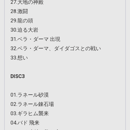
27.大地の神殿
28.激闘
29.龍の頭
30.迫る大岩
31.ベラ・ダーマ 出現
32.ベラ・ダーマ、ダイダゴスとの戦い
33.想い
DISC3
01.ラネール砂漠
02.ラネール錬石場
03.ギラヒム襲来
04.バド 飛来