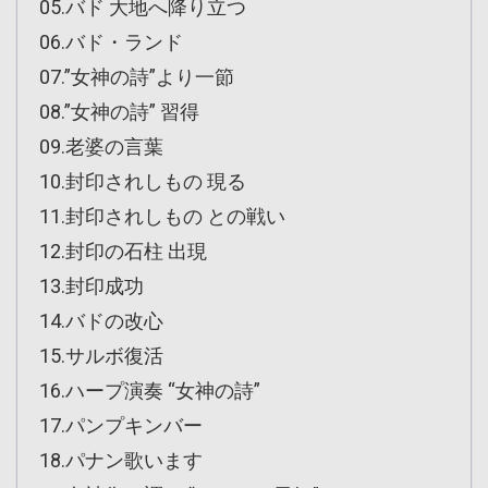
05.バド 大地へ降り立つ
06.バド・ランド
07.”女神の詩”より一節
08.”女神の詩” 習得
09.老婆の言葉
10.封印されしもの 現る
11.封印されしもの との戦い
12.封印の石柱 出現
13.封印成功
14.バドの改心
15.サルボ復活
16.ハープ演奏 “女神の詩”
17.パンプキンバー
18.パナン歌います