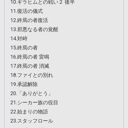
10.ギラヒムとの戦い２ 後半
11.復活の儀式
12.終焉の者復活
13.邪悪なる者の覚醒
14.対峙
15.終焉の者
16.終焉の者 雷鳴
17.終焉の者 消滅
18.ファイとの別れ
19.承認解除
20.「ありがとう」
21.シーカー族の役目
22.始まりの物語
23.スタッフロール