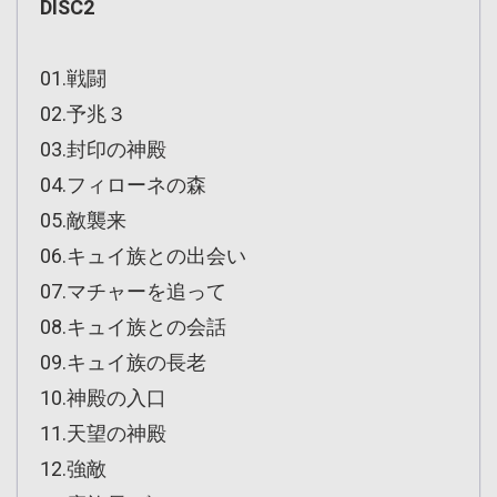
DISC2
01.戦闘
02.予兆３
03.封印の神殿
04.フィローネの森
05.敵襲来
06.キュイ族との出会い
07.マチャーを追って
08.キュイ族との会話
09.キュイ族の長老
10.神殿の入口
11.天望の神殿
12.強敵