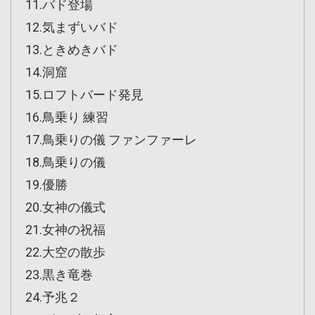
11.バド登場
12.気まずいバド
13.ときめきバド
14.洞窟
15.ロフトバード発見
16.鳥乗り 練習
17.鳥乗りの儀 ファンファーレ
18.鳥乗りの儀
19.優勝
20.女神の儀式
21.女神の祝福
22.大空の散歩
23.黒き竜巻
24.予兆２